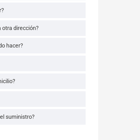
r?
 otra dirección?
do hacer?
icilio?
del suministro?