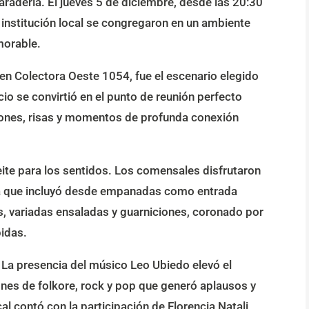
radería. El jueves 5 de diciembre, desde las 20:30
 institución local se congregaron en un ambiente
morable.
 en Colectora Oeste 1054, fue el escenario elegido
cio se convirtió en el punto de reunión perfecto
iones, risas y momentos de profunda conexión
eite para los sentidos. Los comensales disfrutaron
a que incluyó desde empanadas como entrada
s, variadas ensaladas y guarniciones, coronado por
bidas.
 La presencia del músico Leo Ubiedo elevó el
ones de folkore, rock y pop que generó aplausos y
al contó con la participación de Florencia Natali,