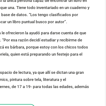
asi la única persona capaz de encontrar un libro en
que una. Tiene todo inventariado en un cuaderno y
 base de datos. “Los tengo clasificados por
car un libro puntual busco por autor”.
a le ofrecieron la ayudó para darse cuenta de que
. “Por esa razón decidí estudiar y recibirme de
 acá es bárbara, porque estoy con los chicos todos
briela, quien está preparando un festejo para el
pacio de lectura, ya que allí se dictan una gran
ics, pintura sobre tela, literatura y el
iernes, de 17 a 19- para todas las edades, además