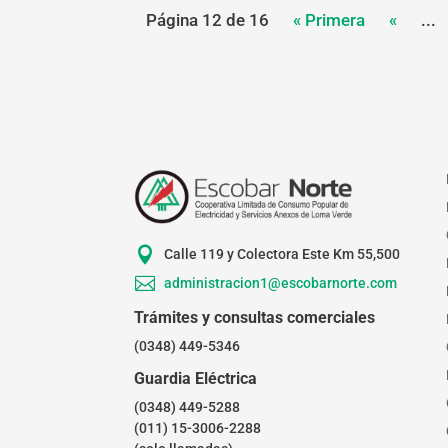
Página 12 de 16
« Primera
«
...

Calle 119 y Colectora Este Km 55,500

administracion1@escobarnorte.com
Trámites y consultas comerciales
(0348) 449-5346
Guardia Eléctrica
(0348) 449-5288
(011) 15-3006-2288